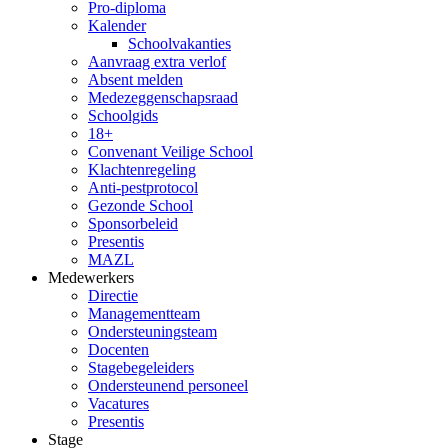
Pro-diploma
Kalender
Schoolvakanties
Aanvraag extra verlof
Absent melden
Medezeggenschapsraad
Schoolgids
18+
Convenant Veilige School
Klachtenregeling
Anti-pestprotocol
Gezonde School
Sponsorbeleid
Presentis
MAZL
Medewerkers
Directie
Managementteam
Ondersteuningsteam
Docenten
Stagebegeleiders
Ondersteunend personeel
Vacatures
Presentis
Stage