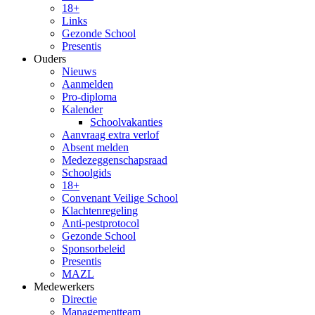
18+
Links
Gezonde School
Presentis
Ouders
Nieuws
Aanmelden
Pro-diploma
Kalender
Schoolvakanties
Aanvraag extra verlof
Absent melden
Medezeggenschapsraad
Schoolgids
18+
Convenant Veilige School
Klachtenregeling
Anti-pestprotocol
Gezonde School
Sponsorbeleid
Presentis
MAZL
Medewerkers
Directie
Managementteam