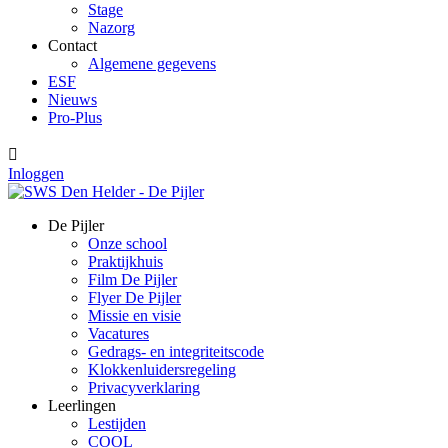
Stage
Nazorg
Contact
Algemene gegevens
ESF
Nieuws
Pro-Plus

Inloggen
De Pijler
Onze school
Praktijkhuis
Film De Pijler
Flyer De Pijler
Missie en visie
Vacatures
Gedrags- en integriteitscode
Klokkenluidersregeling
Privacyverklaring
Leerlingen
Lestijden
COOL