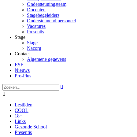
Ondersteuningsteam
Docenten
Stagebegeleiders
Ondersteunend personeel
Vacatures
Presentis
Stage
Stage
Nazorg
Contact
Algemene gegevens
ESF
Nieuws
Pro-Plus


Lestijden
COOL
18+
Links
Gezonde School
Presentis