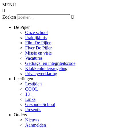
MENU

Zoeken

De Pijler
Onze school
Praktijkhuis
Film De Pijler
Flyer De Pijler
Missie en visie
Vacatures
Gedrags- en integriteitscode
Klokkenluidersregeling
Privacyverklaring
Leerlingen
Lestijden
COOL
18+
Links
Gezonde School
Presentis
Ouders
Nieuws
Aanmelden