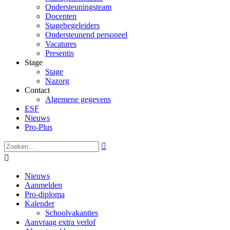
Ondersteuningsteam
Docenten
Stagebegeleiders
Ondersteunend personeel
Vacatures
Presentis
Stage
Stage
Nazorg
Contact
Algemene gegevens
ESF
Nieuws
Pro-Plus


Nieuws
Aanmelden
Pro-diploma
Kalender
Schoolvakanties
Aanvraag extra verlof