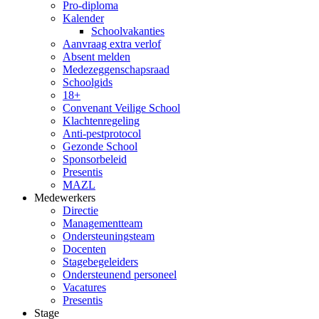
Pro-diploma
Kalender
Schoolvakanties
Aanvraag extra verlof
Absent melden
Medezeggenschapsraad
Schoolgids
18+
Convenant Veilige School
Klachtenregeling
Anti-pestprotocol
Gezonde School
Sponsorbeleid
Presentis
MAZL
Medewerkers
Directie
Managementteam
Ondersteuningsteam
Docenten
Stagebegeleiders
Ondersteunend personeel
Vacatures
Presentis
Stage