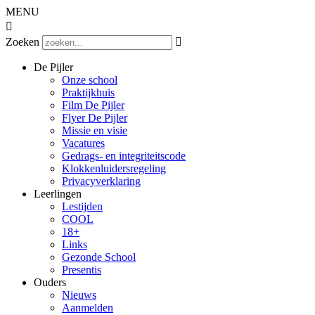
MENU

Zoeken

De Pijler
Onze school
Praktijkhuis
Film De Pijler
Flyer De Pijler
Missie en visie
Vacatures
Gedrags- en integriteitscode
Klokkenluidersregeling
Privacyverklaring
Leerlingen
Lestijden
COOL
18+
Links
Gezonde School
Presentis
Ouders
Nieuws
Aanmelden