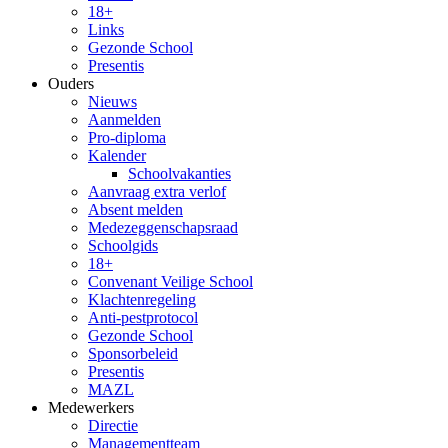
18+
Links
Gezonde School
Presentis
Ouders
Nieuws
Aanmelden
Pro-diploma
Kalender
Schoolvakanties
Aanvraag extra verlof
Absent melden
Medezeggenschapsraad
Schoolgids
18+
Convenant Veilige School
Klachtenregeling
Anti-pestprotocol
Gezonde School
Sponsorbeleid
Presentis
MAZL
Medewerkers
Directie
Managementteam