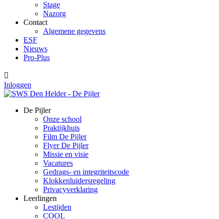
Stage
Nazorg
Contact
Algemene gegevens
ESF
Nieuws
Pro-Plus

Inloggen
De Pijler
Onze school
Praktijkhuis
Film De Pijler
Flyer De Pijler
Missie en visie
Vacatures
Gedrags- en integriteitscode
Klokkenluidersregeling
Privacyverklaring
Leerlingen
Lestijden
COOL