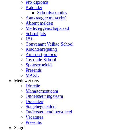
Pro-diploma
Kalender
Schoolvakanties
Aanvraag extra verlof
Absent melden
Medezeggenschapsraad
Schoolgids
18+
Convenant Veilige School
Klachtenregeling
Anti-pestprotocol
Gezonde School
Sponsorbeleid
Presentis
MAZL
Medewerkers
Directie
Managementteam
Ondersteuningsteam
Docenten
Stagebegeleiders
Ondersteunend personeel
Vacatures
Presentis
Stage