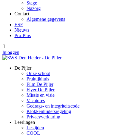
Stage
Nazorg
Contact
Algemene gegevens
ESF
Nieuws
Pro-Plus

Inloggen
De Pijler
Onze school
Praktijkhuis
Film De Pijler
Flyer De Pijler
Missie en visie
Vacatures
Gedrags- en integriteitscode
Klokkenluidersregeling
Privacyverklaring
Leerlingen
Lestijden
COOL