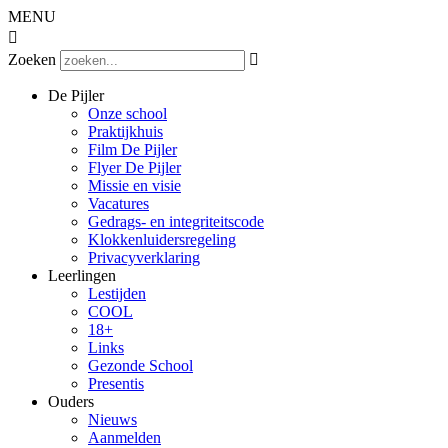
MENU

Zoeken

De Pijler
Onze school
Praktijkhuis
Film De Pijler
Flyer De Pijler
Missie en visie
Vacatures
Gedrags- en integriteitscode
Klokkenluidersregeling
Privacyverklaring
Leerlingen
Lestijden
COOL
18+
Links
Gezonde School
Presentis
Ouders
Nieuws
Aanmelden