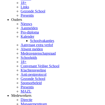
18+
Links
Gezonde School
Presentis
Ouders
Nieuws
Aanmelden
Pro-diploma
Kalender
Schoolvakanties
Aanvraag extra verlof
Absent melden
Medezeggenschapsraad
Schoolgids
18+
Convenant Veilige School
Klachtenregeling
Anti-pestprotocol
Gezonde School
Sponsorbeleid
Presentis
MAZL
Medewerkers
Directie
Managementteam